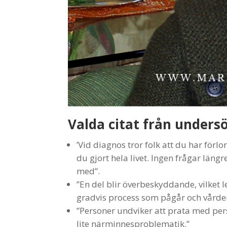
Valda citat från under
’Vid diagnos tror folk att du har förlo
du gjort hela livet. Ingen frågar läng
med”.
”En del blir överbeskyddande, vilket 
gradvis process som pågår och vårde
”Personer undviker att prata med person
lite närminnesproblematik.”