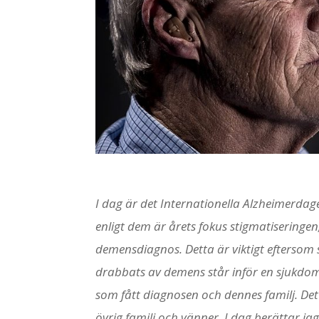
I dag är det Internationella Alzheimerdage
enligt dem är årets fokus stigmatisering
demensdiagnos. Detta är viktigt eftersom 
drabbats av demens står inför en sjukdo
som fått diagnosen och dennes familj. Det 
övrig familj och vänner. I dag berättar