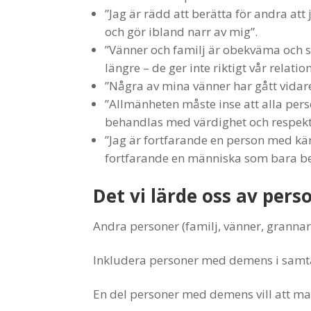
”Jag är rädd att berätta för andra at
och gör ibland narr av mig”.
”Vänner och familj är obekväma och s
längre – de ger inte riktigt vår relatio
”Några av mina vänner har gått vidare
”Allmänheten måste inse att alla pe
behandlas med värdighet och respekt o
”Jag är fortfarande en person med kän
fortfarande en människa som bara b
Det vi lärde oss av pe
Andra personer (familj, vänner, grannar et
Inkludera personer med demens i samtal
En del personer med demens vill att m