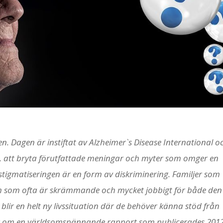
n. Dagen är instiftat av Alzheimer`s Disease International o
en, att bryta förutfattade meningar och myter som omger en
stigmatiseringen är en form av diskriminering. Familjer som
m som ofta är skrämmande och mycket jobbigt för både den
blir en helt ny livssituation där de behöver känna stöd från
 jag om en världsomspännande rapport som publicerades 201