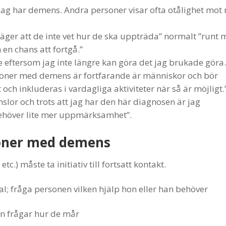
t jag har demens. Andra personer visar ofta otålighet mot
äger att de inte vet hur de ska uppträda” normalt ”runt 
n en chans att fortgå.”
 eftersom jag inte längre kan göra det jag brukade göra.
rsoner med demens är fortfarande är människor och bör
ch inkluderas i vardagliga aktiviteter när så är möjligt.
slor och trots att jag har den här diagnosen är jag
ehöver lite mer uppmärksamhet”.
rsoner med demens
c.) måste ta initiativ till fortsatt kontakt.
; fråga personen vilken hjälp hon eller han behöver
an frågar hur de mår