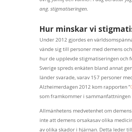
ang. stigmatiseringen.
Hur minskar vi stigmat
Under 2012 gjordes en världsomspänn
vände sig till personer med demens oc
hur de upplevde stigmatiseringen och 
Sverige spreds enkäten bland annat g
länder svarade, varav 157 personer med
Alzheimerdagen 2012 kom rapporten ”
som framkommer i sammanfattningen a
Allmänhetens medvetenhet om demens ö
inte att demens orsakasav olika medic
av olika skador i hjärnan. Detta leder 