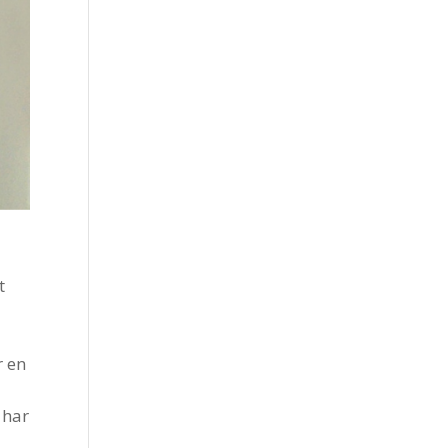
t
r en
 har