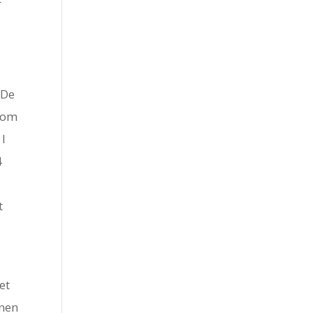
De
t om
 I
4
t
t
et
onen