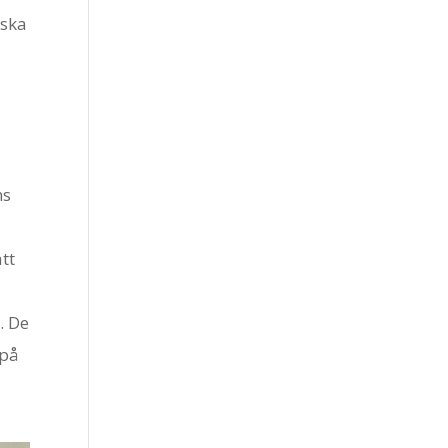
 ska
ns
tt
. De
 på