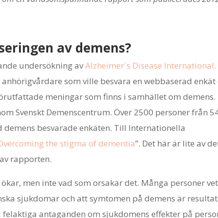
iseringen av demens?
ande undersökning av
Alzheimer`s Disease International.
h anhörigvårdare som ville besvara en webbaserad enkä
förutfattade meningar som finns i samhället om demens.
enom Svenskt Demenscentrum. Över 2500 personer från 5
 demens besvarade enkäten. Till Internationella
Overcoming the stigma of dementia
”. Det här är lite av de
v rapporten.
kar, men inte vad som orsakar det. Många personer ve
inska sjukdomar och att symtomen på demens är resultat
till felaktiga antaganden om sjukdomens effekter på pers